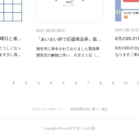
2021.06.15 0
2021.06.20 08:31
火曜日と連…
6月の20.
『あいおい絆で応援商品券』販…
とうしくなっ
6月の20.2
相生市に発令されておりました緊急事
ます少し混…
なりますご来
態宣言の解除に伴い、６月２１日（…
1
2
3
4
5
6
7
8
9
10
プライバシーポリシー
特定商取引法に基づく表記
Copyright ©
2026
かずきくんの店
.