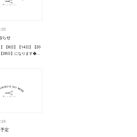
8:35
知らせ
】【8日】【14日】【20
【28日】になります…
2:24
み予定