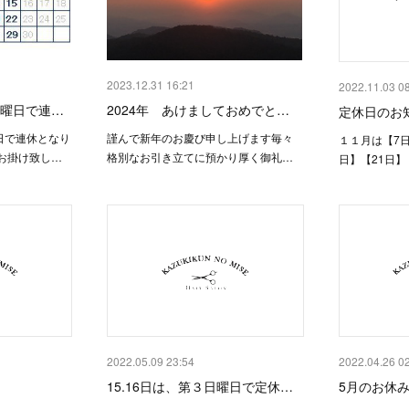
2023.12.31 16:21
2022.11.03 0
3日曜日で連…
2024年 あけましておめでと…
定休日のお
曜日で連休となり
謹んで新年のお慶び申し上げます毎々
１１月は【7日
お掛け致し…
格別なお引き立てに預かり厚く御礼…
日】【21日】
2022.05.09 23:54
2022.04.26 0
15.16日は、第３日曜日で定休…
5月のお休