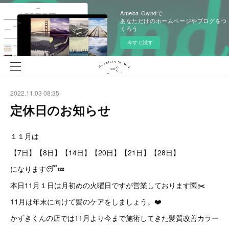
Ameba Owndで
あなただけのホームページやブログをつ
くろう
今すぐ試す
2022.11.03 08:35
定休日のお知らせ
１１月は
【7日】【8日】【14日】【20日】【21日】【28日】
になります😴💤
本日11月１日は月初めの火曜日ですが営業しております🈺✂️
11月は年末に向けて髪のケアをしましょう。❤️
かずきくんの店では11月より今まで施術してきた髪質改善カラー