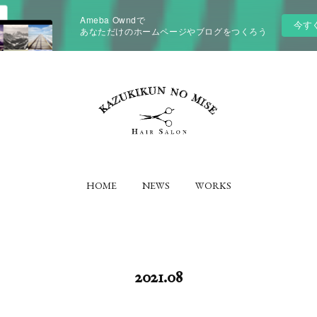
Ameba Owndで
今す
あなただけのホームページやブログをつくろう
HOME
NEWS
WORKS
2021
.
08