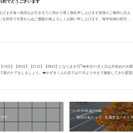
ておめでとうございます
上げます毎々格別なお引き立てに預かり厚く御礼申し上げます皆様のご期待に応え
いる所存です変わらぬご愛顧の程よろしくお願い申し上げます。毎年恒例の割引…
【14日】【20日】【21日】【28日】になります😴💤本日11月１日は月初めの
向けて髪のケアをしましょう。❤️かずきくんの店では11月より今まで施術してきた髪質
2019.09.26 01:08
定です
朝日があたって 紅葉するハナミ