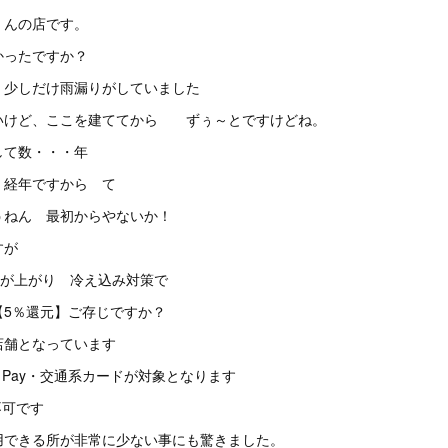
くんの店です。
かったですか？
、少しだけ雨漏りがしていました
いけど、ここを建ててから ずぅ～とですけどね。
して数・・・年
、経年ですから て
うねん 最初からやないか！
すが
税が上がり 冷え込み対策で
【5％還元】ご存じですか？
店舗となっています
LINE Pay・交通系カードが対象となります
不可です
用できる所が非常に少ない事にも驚きました。