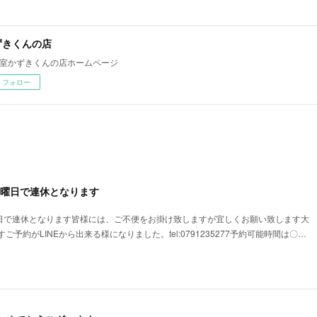
ずきくんの店
室かずきくんの店ホームページ
フォロー
3日曜日で連休となります
日曜日で連休となります皆様には、ご不便をお掛け致しますが宜しくお願い致します大
予約がLINEから出来る様になりました。tel:0791235277予約可能時間は〇…