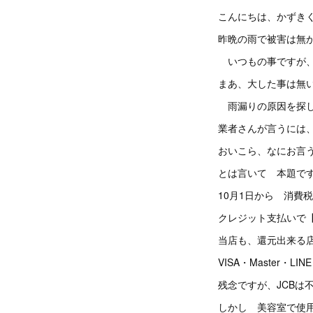
こんにちは、かずき
昨晩の雨で被害は無
いつもの事ですが
まあ、大した事は無
雨漏りの原因を探
業者さんが言うには
おいこら、なにお言
とは言いて 本題で
10月1日から 消費
クレジット支払いで
当店も、還元出来る
VISA・Master・
残念ですが、JCBは
しかし 美容室で使