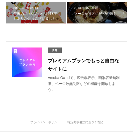
2018.12.29 06:43
2018.12.07 00:00
年末のごあいさつ 2018年
ソースかき丼に秘密の味を
もありがとうございました
PR
プレミアムプランでもっと自由な
サイトに
Ameba Owndで、広告非表示、画像容量無制
限、ページ数無制限などの機能を開放しよ
う。
プライバシーポリシー
特定商取引法に基づく表記