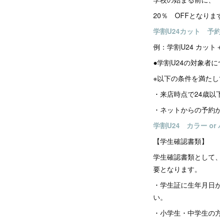
20％ OFFとなりま
学割U24カット 予
例：学割U24 カット
●学割U24の対象者
※以下の条件を満た
・来店時点で24歳以
・ネットからの予約
学割U24 カラー or
【学生確認書類】
学生確認書類として
要となります。
・学生証に生年月日
い。
・小学生・中学生の