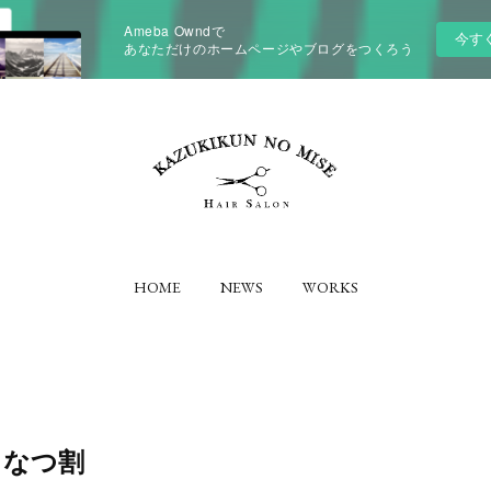
Ameba Owndで
今す
あなただけのホームページやブログをつくろう
HOME
NEWS
WORKS
＃なつ割