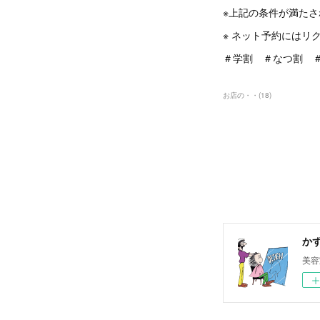
※上記の条件が満た
※ ネット予約にはリ
＃学割 ＃なつ割 ＃
お店の・・
(
18
)
か
美容